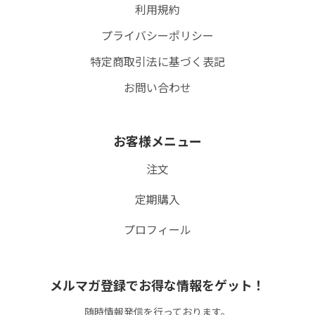
利用規約
プライバシーポリシー
匿名
特定商取引法に基づく表記
指先までちょうどよくフィッ
トして、とても快適です！足
お問い合わせ
首の冷えが気になっていたの
ですが、冷えることもなくな
りました。母親にもプレゼン
お客様メニュー
トしたいと思います！s素敵
な商品開発をありがとうござ
注文
いました！これからも応援し
07/04/2026
てます！！
定期購入
プロフィール
メルマガ登録でお得な情報をゲット！
随時情報発信を行っております。