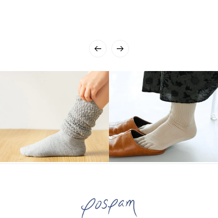
07/24/2026
匿名
夏場、エアコンを効かしたフ
ローリングの部屋で、足だけ
が冷える現象に悩んでいまし
た。この５本指は、ほんのり
温かく、蒸れも締めつけもな
いので、快適に過ごせます！
いい買い物でした❤︎
07/22/2026