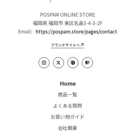
匿名
エアコンで足が冷えるのが解
POSPAM ONLINE STORE
消されました。一般の靴下よ
福岡県 福岡市 東区名島3-4-3-2F
りも暑苦しさがなくて心地よ
Email:
https://pospam.store/pages/contact
いです。黒を購入しました
が、他の色も購入したいで
ブランドサイトへ
す。お友達へのプレゼントに
も良いかも(^^)
07/15/2026
匿名
Home
香りも使用感も気に入り長く
商品一覧
愛用しています。うっかり切
らしてしまったので2個セッ
よくある質問
トを購入しました。
お買い物ガイド
会社概要
07/10/2026