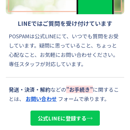
LINEメッセージも、いつも
温かい気持ちにさせてくれま
す。未来の自分のための投
資、なるほどなと思いまし
LINEではご質問を受け付けています
た。
07/28/2026
POSPAMは公式LINEにて、いつでも質問をお受
しています。
疑問に思っていること、ちょっと
じゅんこ
5本指ソックスを購入させて
心配なこと、お気軽にお問い合わせください。
いただきました。大満足です
専任スタッフが対応しています。
❗️
肌触りが良く、履き心地抜群
です。締め付け感がないの
に、ずり落ちてこないのもす
発送・決済・解約
などの
”お手続き”
に関するこ
ごいです。
とは、
お問い合わせ
フォームで承ります。
07/26/2026
公式LINEに登録する
匿名
娘と一緒に使っています！