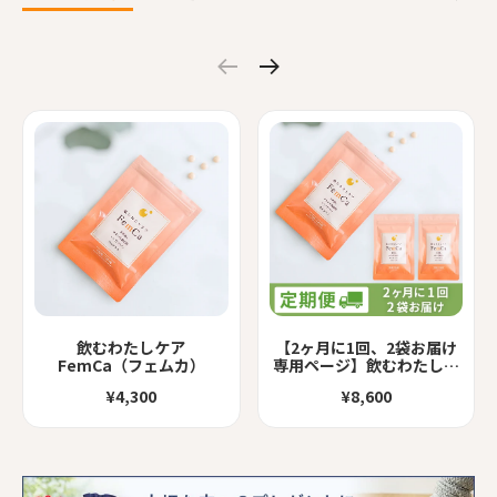
【2ヶ月に1回、2袋お届け
ソワン スキンケアオイル
ご自愛レッグウォーマー
飲むわたしケア
【2ヶ月に1回、2袋お届け
ソワン スキンケアオイル
ソワン デリケアソープ
ご自愛5本ゆび
専用ページ】飲むわたしケ
FemCa（フェムカ）
専用ページ】飲むわたしケ
¥3,300
¥4,500
¥3,300
¥3,300
¥4,500
ア FemCa（フェムカ）
ア FemCa（フェムカ）
¥4,300
¥8,600
¥8,600