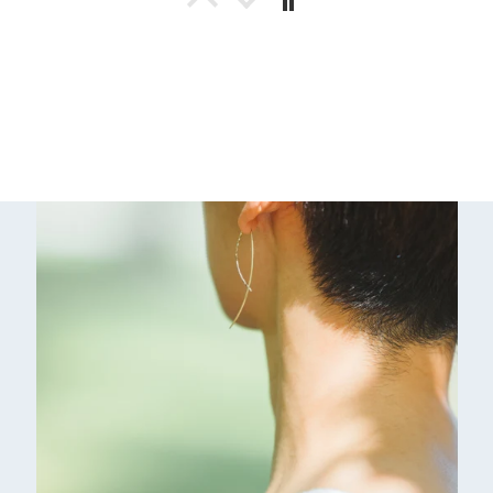
匿名
ふっくらふわふわで、暑い夏
に冷房冷えする足に本当に重
宝しています。
高齢の父が病気で痩せてしま
い、寒い寒いと言うので父に
プレゼントしました。
レッグウォーマーという言葉
だけでは分かっていませんで
08/03/2026
したが、実際に履いてみる
と、足は出てるので歩きやす
い。そしてエアコンで寒い足
AYA
は暖かいと喜んでもらえまし
ストッキングの代わりに履き
た。
出して、冷房に勝って温かい
男女選ばず、本当に良い商品
です！
だと思います。
08/02/2026