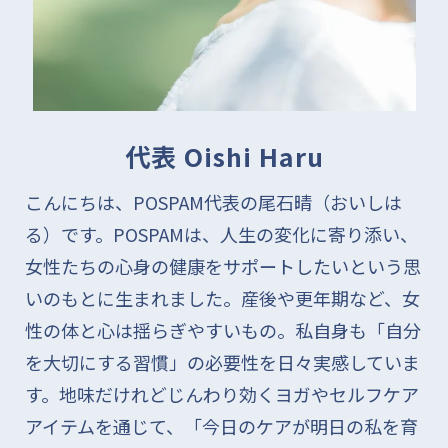
AYA
温かいです！
代表 Oishi Haru
こんにちは、POSPAM代表の尾石晴（おいしは
る）です。
POSPAMは、人生の変化に寄り添い、
08/02/2026
女性たちの心身の健康をサポートしたいという思
いのもとに生まれました。産後や更年期など、女
匿名
性の体と心は揺らぎやすいもの。私自身も「自分
とても良い商品だと思いま
す。特にオイルの香り二、使
を大切にする習慣」の必要性を日々実感していま
用する度に癒されています！
す。地味だけれどじんわり効くヨガやセルフケア
アイテムを通じて、「今日のケアが明日の私を育