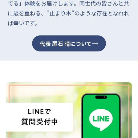
てる」体験をお届けします。同世代の皆さんと共
に歳を重ねる、“止まり木”のような存在となれれ
08/01/2026
ば幸いです。
匿名
冬場に愛用し暑くなるころに
代表 尾石 晴について
冬物と一緒にしまいました
が、真夏になって引っ張り出
してきました！室内で座って
PC作業していると冷房で足
元が冷えます。レッグウォー
マーを思い出して着けたらと
ても快適です！冬にも活躍し
07/30/2026
ましたが夏も使えますね。い
い物を買ったなと自己満足度
も倍増しました！
匿名
飲み始めて１ヶ月後くらいか
ら、朝起きた時の疲労感を感
じにくくなりました。毎日の