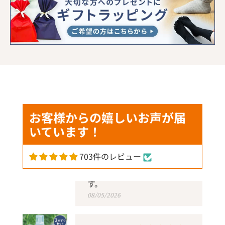
匿名
自分用に購入して、エアコン
の冷え対策にとても良かった
ので、母にサマーギフトしま
お客様からの嬉しいお声が届
した。とても喜んでました。
いています！
締め付けが苦手ですが、全く
なくとても履き心地がよいで
す。
703件のレビュー
08/05/2026
MAYUKO
1年以上、ずっと愛用してい
ます！